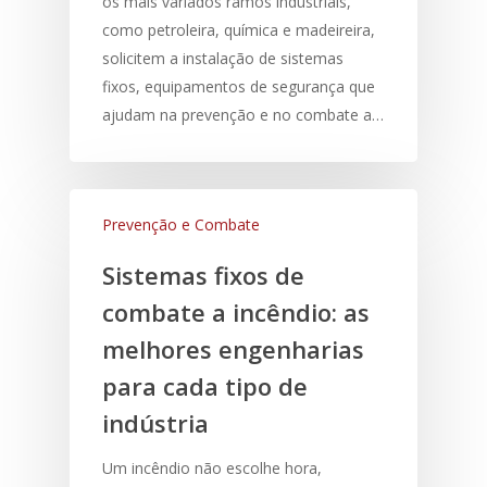
os mais variados ramos industriais,
como petroleira, química e madeireira,
HOME
solicitem a instalação de sistemas
fixos, equipamentos de segurança que
SOBRE NÓS
ajudam na prevenção e no combate a…
Dry-Flo®
NOTIFIER
Prevenção e Combate
EXTINTORES
Sistemas fixos de
NOVEC
combate a incêndio: as
SISTEMAS
melhores engenharias
BLOG
para cada tipo de
indústria
DOWNLOADS
Um incêndio não escolhe hora,
CONTATO