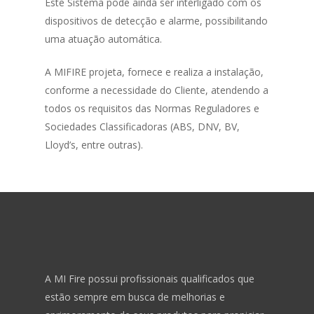
Este Sistema pode ainda ser interligado com os
dispositivos de detecção e alarme, possibilitando
NOVEC
uma atuação automática.
SISTEMAS
A MIFIRE projeta, fornece e realiza a instalação,
BLOG
conforme a necessidade do Cliente, atendendo a
todos os requisitos das Normas Reguladores e
DOWNLOADS
Sociedades Classificadoras (ABS, DNV, BV,
Lloyd’s, entre outras).
CONTATO
A MI Fire possui profissionais qualificados que
estão sempre em busca de melhorias e