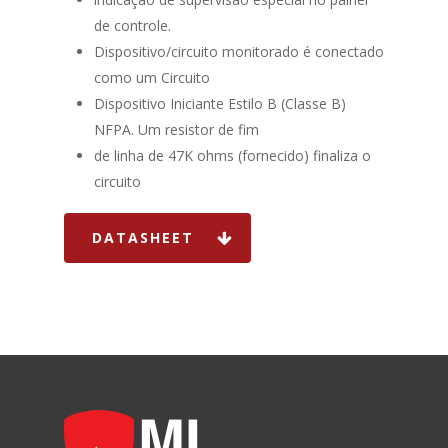
de controle.
Dispositivo/circuito monitorado é conectado
como um Circuito
Dispositivo Iniciante Estilo B (Classe B)
HOME
NFPA. Um resistor de fim
SOBRE NÓS
de linha de 47K ohms (fornecido) finaliza o
circuito
Dry-Flo®
DATASHEET
NOTIFIER
EXTINTORES
NOVEC
SISTEMAS
BLOG