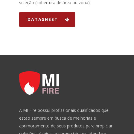
seleção (cobertura de área ou zona).
HOME
DATASHEET
SOBRE NÓS
Dry-Flo®
NOTIFIER
EXTINTORES
NOVEC
SISTEMAS
BLOG
A MI Fire possui profissionais qualificados que
DOWNLOADS
estão sempre em busca de melhorias e
CONTATO
aprimoramento de seus produtos para propiciar
soluções técnicas e comerciais que atendam