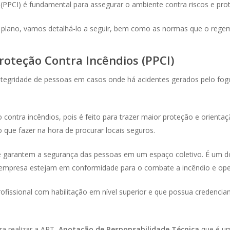
(PPCI) é fundamental para assegurar o ambiente contra riscos e prot
plano, vamos detalhá-lo a seguir, bem como as normas que o rege
roteção Contra Incêndios (PPCI)
integridade de pessoas em casos onde há acidentes gerados pelo fog
contra incêndios, pois é feito para trazer maior proteção e orienta
 que fazer na hora de procurar locais seguros.
 garantem a segurança das pessoas em um espaço coletivo. É um do
 empresa estejam em conformidade para o combate a incêndio e op
rofissional com habilitação em nível superior e que possua credenc
a realizar a ART,
Anotação de Responsabilidade Técnica
que é um