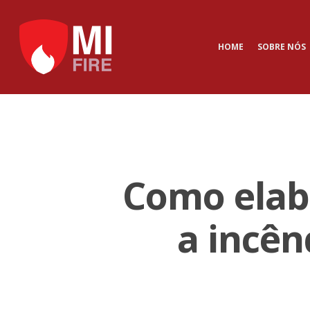
HOME
SOBRE NÓS
Como elab
a incê