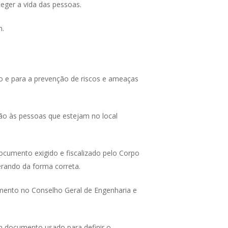
eger a vida das pessoas.
m.
o e para a prevenção de riscos e ameaças
ção às pessoas que estejam no local
cumento exigido e fiscalizado pelo Corpo
erando da forma correta.
iamento no Conselho Geral de Engenharia e
 documento usado para definir o