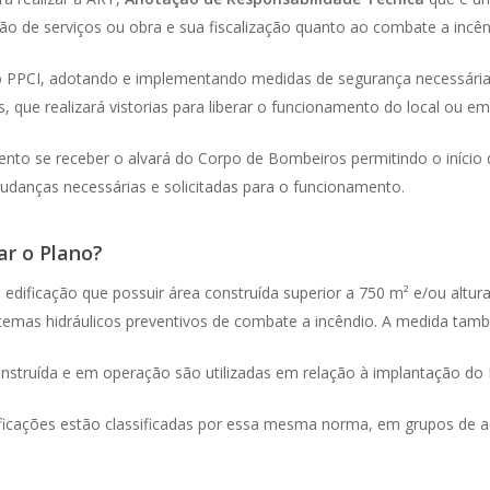
o de serviços ou obra e sua fiscalização quanto ao combate a incê
o o PPCI, adotando e implementando medidas de segurança necessária
 que realizará vistorias para liberar o funcionamento do local ou e
to se receber o alvará do Corpo de Bombeiros permitindo o início d
udanças necessárias e solicitadas para o funcionamento.
r o Plano?
a edificação que possuir área construída superior a 750 m² e/ou altur
stemas hidráulicos preventivos de combate a incêndio. A medida ta
nstruída e em operação são utilizadas em relação à implantação 
ificações estão classificadas por essa mesma norma, em grupos de 