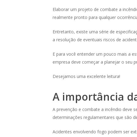
Elaborar um projeto de combate a incêndio
realmente pronto para qualquer ocorrênc
Entretanto, existe uma série de especifi
a resolução de eventuais riscos de aciden
E para você entender um pouco mais a ess
empresa deve começar a planejar o seu p
Desejamos uma excelente leitura!
A importância d
Hit enter to search or ESC to close
A prevenção e combate a incêndio deve se
determinações regulamentares que são dir
Acidentes envolvendo fogo podem ser extr